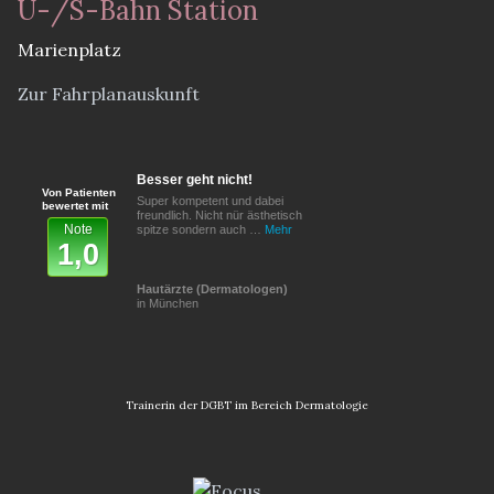
U-/S-Bahn Station
Marienplatz
Zur Fahrplanauskunft
Besser geht nicht!
Von Patienten
Super kompetent und dabei
bewertet mit
freundlich. Nicht nür ästhetisch
Note
spitze sondern auch …
Mehr
1,0
Hautärzte (Dermatologen)
in München
Trainerin der DGBT im Bereich Dermatologie