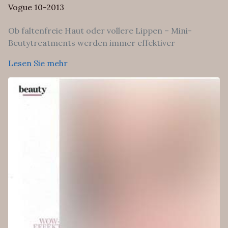
Vogue 10-2013
Ob faltenfreie Haut oder vollere Lippen – Mini-
Beutytreatments werden immer effektiver
Lesen Sie mehr